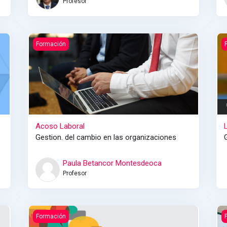
Profesor
Acoso Laboral
L
Formación
Acoso Laboral
Gestion. del cambio en las organizaciones
Paula Betancor Montesdeoca
Profesor
Comunicación efectiva (GC-2)
F
Formación