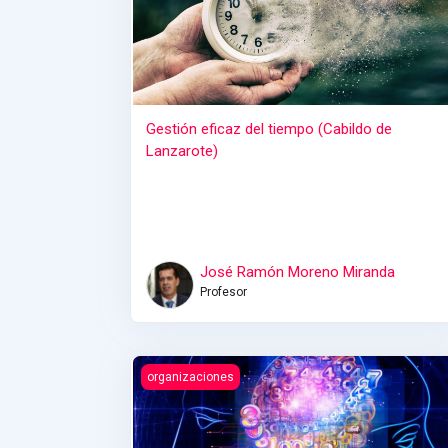
Gestión eficaz del tiempo (Cabildo de
Lanzarote)
José Ramón Moreno Miranda
Profesor
Clima, cultura y bienestar en el trabajo
organizaciones