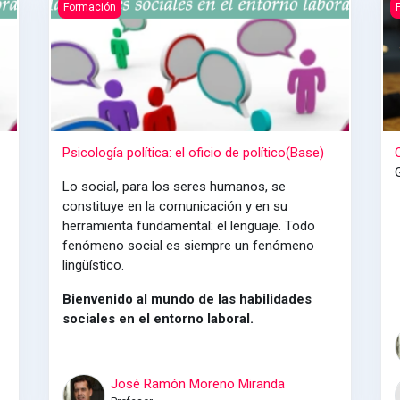
bildo GC)
Psicología política: el oficio de político(Base)
C
Formación
Psicología política: el oficio de político(Base)
Lo social, para los seres humanos, se
constituye en la comunicación y en su
herramienta fundamental: el lenguaje. Todo
fenómeno social es siempre un fenómeno
lingüístico.
Bienvenido al mundo de las habilidades
sociales en el entorno laboral.
José Ramón Moreno Miranda