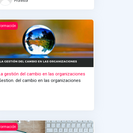
Profesor
a gestión del cambio en las organizaciones
Formación
La gestión del cambio en las organizaciones
Gestion. del cambio en las organizaciones
ormación de formadores online
Formación