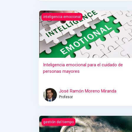
Inteligencia emocional para el cuidado de pe
inteligencia emocional
Inteligencia emocional para el cuidado de
personas mayores
José Ramón Moreno Miranda
Profesor
Gestión eficaz del tiempo (Cabildo de Lanzaro
gestión del tiempo