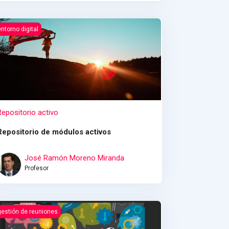
ote)
epositorio activo
entorno digital
Repositorio activo
Repositorio de módulos activos
José Ramón Moreno Miranda
Profesor
estión eficaz de las reuniones de trabajo
gestión de reuniones