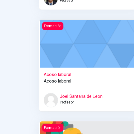
Profesor
Acoso laboral
Formación
Acoso laboral
Acoso laboral
Joel Santana de Leon
Profesor
Comunicación efectiva (GC-1)
Formación