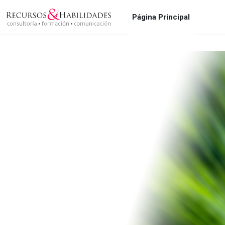
Salta al contenido principal
Página Principal